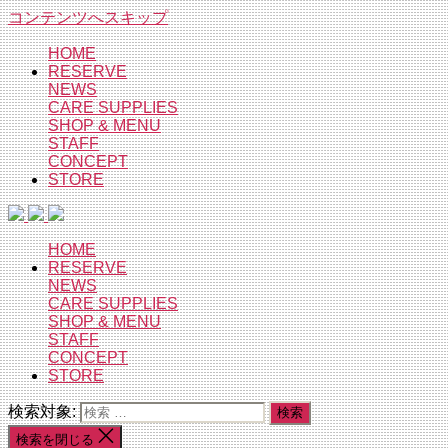
コンテンツへスキップ
HOME
RESERVE
NEWS
CARE SUPPLIES
SHOP & MENU
STAFF
CONCEPT
STORE
HOME
RESERVE
NEWS
CARE SUPPLIES
SHOP & MENU
STAFF
CONCEPT
STORE
検索対象:
検索を閉じる