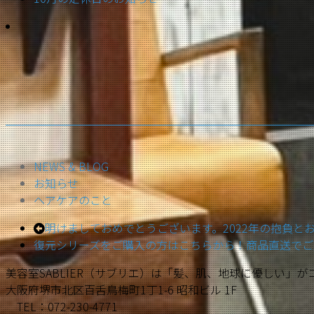
NEWS & BLOG
お知らせ
ヘアケアのこと
明けましておめでとうございます。2022年の抱負と
復元シリーズをご購入の方はこちらから！商品直送でご
美容室SABLIER（サブリエ）は「髪、肌、地球に優しい」
大阪府堺市北区百舌鳥梅町1丁1-6 昭和ビル 1F
TEL：072-230-4771