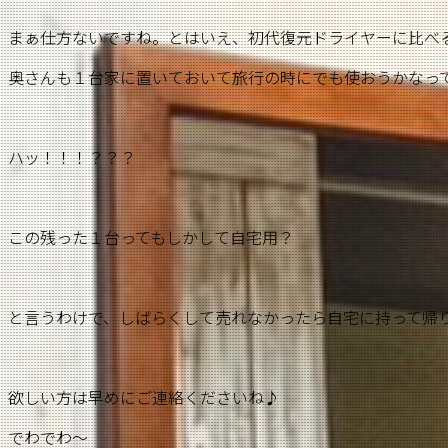
まぁ仕方ないですね。とはいえ、初代復元ドライヤーに比べ
奥さんも１台家に置いておいて旅行の時にでも使おうかなっ
ハッ！！！？？？
この残った１台ってもしかして自宅用？
と言うわけで、しばらくして売れなかったら自宅に持って帰
欲しい方は早めにご連絡くださいね♪
でわでわ〜