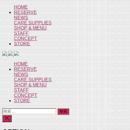
コ
HOME
RESERVE
ン
NEWS
テ
CARE SUPPLIES
ン
SHOP & MENU
ツ
STAFF
へ
CONCEPT
ス
STORE
キ
ッ
プ
HOME
RESERVE
NEWS
CARE SUPPLIES
SHOP & MENU
STAFF
CONCEPT
STORE
検
索
検
対
索
象:
を